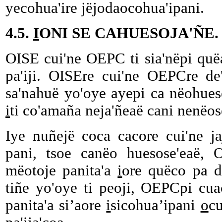
yecohua'ire jëjodaocohua'ipani.
4.5.
I
ONI SE CAHUESOJA'ÑE.
OISE cui'ne OEPC ti sia'nëpi quëa
pa'iji. OISEre cui'ne OEPCre de'
sa'nahuë yo'oye ayepi ca nëohuesë
i
ti co'amaña neja'ñeaë cani nenëose
Iye nuñejë coca cacore cui'ne jaj
pani, tsoe canëo huesose'eaë, 
mëotoje panita'a
i
ore quëco pa d
tiñe yo'oye ti peoji, OEPCpi cu
panita'a si’aore
i
sicohua’ipani
o
c