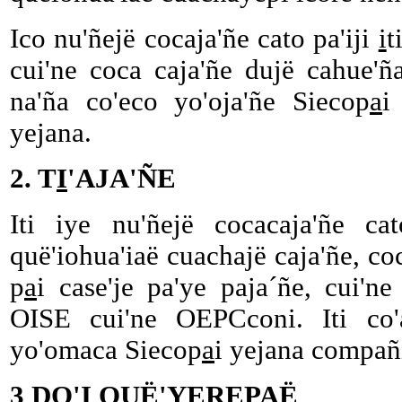
Ico nu'ñejë cocaja'ñe cato pa'iji
i
t
cui'ne coca caja'ñe dujë cahue'ñ
na'ña co'eco yo'oja'ñe Siecop
a
i
yejana.
2. T
I
'AJA'ÑE
Iti iye nu'ñejë cocacaja'ñe cat
quë'iohua'iaë cuachajë caja'ñe, co
p
a
i case'je pa'ye paja´ñe, cui'ne
OISE cui'ne OEPCconi. Iti co'
yo'omaca Siecop
a
i yejana compañ
3 DO'I QUË'YEREPAË