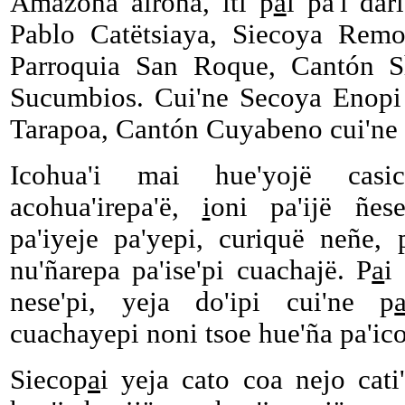
Amazona airoña, iti p
a
i pa'i dar
Pablo Catëtsiaya, Siecoya Remo
Parroquia San Roque, Cantón Sh
Sucumbios. Cui'ne Secoya Enopi
Tarapoa, Cantón Cuyabeno cui'ne
Icohua'i mai hue'yojë cas
acohua'irepa'ë,
i
oni pa'ijë ñes
pa'iyeje pa'yepi, curiquë neñe, 
nu'ñarepa pa'ise'pi cuachajë. P
a
i
nese'pi, yeja do'ipi cui'ne p
cuachayepi noni tsoe hue'ña pa'icoh
Siecop
a
i yeja cato coa nejo cati