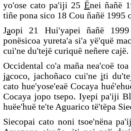
yo'ose cato pa'iji 25
Ë
nei ñañë 
tiñe pona sico 18 Cou ñañë 1995 
J
a
opi 21 Hui'yapei ñañë 199
ponësicoa yureta'a si'a yë'quë mac
cui'ne du'tejë curiquë neñere cajë.
Occidental co'a maña nea'coë toa 
j
a
coco, jachoñaco cui'ne
i
ti du't
cato hue'yose'eaë Cocaya hué'ehuë
Cocaya jopo tsepo. Iyepi pa'iji B
huëe'huë te'te Aguarico të'tëpa Si
Siecopai cato noni tsoe'nëna pa'ij