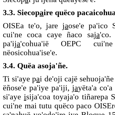
3.3. Siecop
a
ire quëco pacaicohua
OISEa te'o, jare j
a
ose'e pa'ico 
cui'ne coca caye ñaco saj
a
'co
pa'ij
a
'cohua'ië OEPC cui'
nëosicohua'ise'e.
3.4. Quëa asoja'ñe.
Ti si'aye p
a
i de'oji cajë sehuoja'ñe
ëñose'e pa'iye pa'iji, j
a
yëta'a co'
si'aye
i
sija'coa toyaja'o tiñarepa 
cui'ne mai tutu quëco paco OISEr
sa'nahuë yo'odo'ire iye Bloque 15,