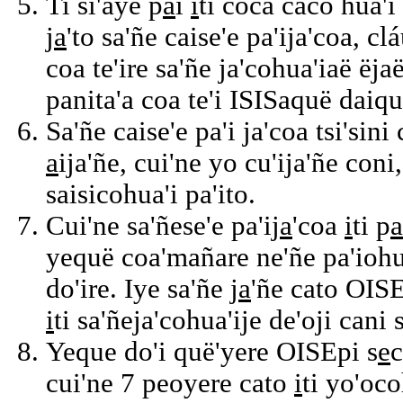
Ti si'aye p
a
i
i
ti coca caco hua'i
j
a
'to sa'ñe caise'e pa'ija'coa, cl
coa te'ire sa'ñe ja'cohua'iaë ëj
panita'a coa te'i ISISaquë daiqu
Sa'ñe caise'e pa'i ja'coa tsi'sini
a
ija'ñe, cui'ne yo cu'ija'ñe coni
saisicohua'i pa'ito.
Cui'ne sa'ñese'e pa'ij
a
'coa
i
ti p
a
yequë coa'mañare ne'ñe pa'iohua
do'ire. Iye sa'ñe j
a
'ñe cato OISE
i
ti sa'ñeja'cohua'ije de'oji cani 
Yeque do'i quë'yere OISEpi s
e
c
cui'ne 7 peoyere cato
i
ti yo'oco