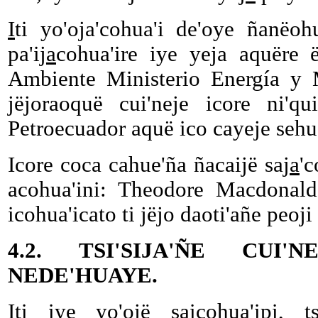
I
ti yo'oja'cohua'i de'oye ñanëoh
pa'ij
a
cohua'ire iye yeja aquëre 
Ambiente Ministerio Energía y 
jëjoraoquë cui'neje icore ni'qui
Petroecuador aquë ico cayeje sehu
Icore coca cahue'ña ñacaijë saj
a
'
acohua'ini: Theodore Macdonald
icohua'icato ti jëjo daoti'añe peoji
4.2. TSI'SIJA'ÑE CUI
NEDE'HUAYE.
I
ti iye yo'ojë saicohua'ipi, t