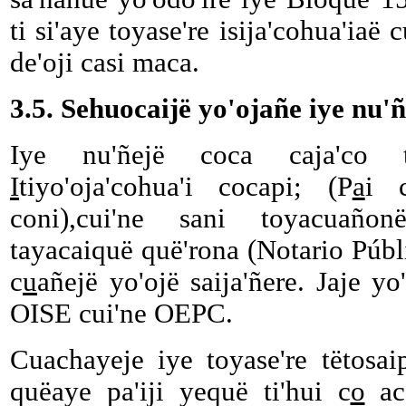
ti si'aye toyase're isija'cohua'iaë
de'oji casi maca.
3.5. Sehuocaijë yo'ojañe iye nu'ñ
Iye nu'ñejë coca caja'co to
I
tiyo'oja'cohua'i cocapi; (P
a
i 
coni),cui'ne sani toyacuañon
tayacaiquë quë'rona (Notario Públ
c
u
añejë yo'ojë saija'ñere. Jaje yo
OISE cui'ne OEPC.
Cuachayeje iye toyase're tëtosai
quëaye pa'iji yequë ti'hui c
o
aco