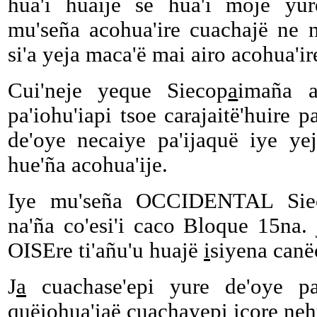
hua'i huaijë se hua'i mojë yur
mu'seña acohua'ire cuachajë ne n
si'a yeja maca'ë mai airo acohua'i
Cui'neje yeque Siecop
a
imaña a
pa'iohu'iapi tsoe carajaitë'huire 
de'oye necaiye pa'ijaquë iye ye
hue'ña acohua'ije.
Iye mu'seña OCCIDENTAL Sie
na'ña co'esi'i caco Bloque 15na. 
OISEre ti'añu'u huajë
i
siyena canëo
J
a
cuachase'epi yure de'oye pai
quëiohua'iaë cuachayepi icore ne