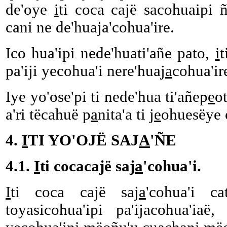
de'oye
i
ti coca cajë sacohuaipi ña
cani ne de'huaja'cohua'ire.
Ico hua'ipi nede'huati'añe pato,
i
t
pa'iji yecohua'i nere'huaj
a
cohua'ir
Iye yo'ose'pi ti nede'hua ti'añep
e
o
a'ri tëcahuë p
a
nita'a ti j
e
ohuesëye 
4.
I
TI YO'OJË SAJ
A
'ÑE
4.1.
I
ti cocacajë saj
a
'cohua'i.
I
ti coca cajë saj
a
'cohua'i c
toyasicohua'ipi pa'ijacohua'iaë,