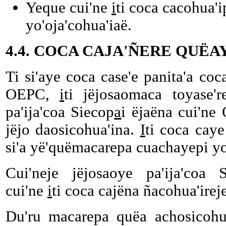
Yeque cui'ne
i
ti coca cacohua'i
yo'oja'cohua'iaë.
4.4. COCA CAJA'ÑERE QUËA
Ti si'aye coca case'e panita'a coc
OEPC,
i
ti jëjosaomaca toyase're
pa'ija'coa Siecop
a
i ëjaëna cui'ne
jëjo daosicohua'ina.
I
ti coca caye
si'a yë'quëmacarepa cuachayepi yo
Cui'neje jëjosaoye pa'ija'coa 
cui'ne
i
ti coca cajëna ñacohua'ireje
Du'ru macarepa quëa achosicohua