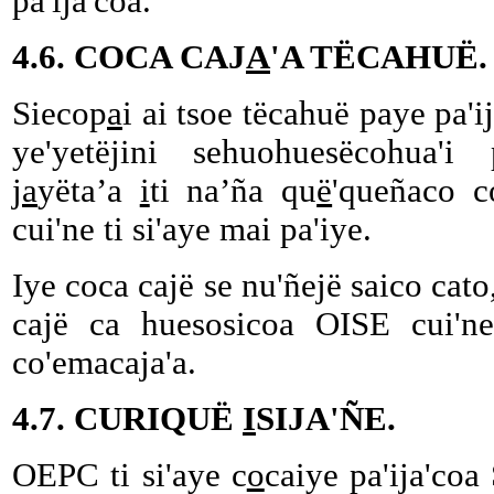
pa'ija'coa.
4.6. COCA CAJ
A
'A TËCAHUË.
Siecop
a
i ai tsoe tëcahuë paye pa'i
ye'yetëjini sehuohuesëcohua'i 
j
a
yëta’a
i
ti na’ña qu
ë
'queñaco c
cui'ne ti si'aye mai pa'iye.
Iye coca cajë se nu'ñejë saico cato,
cajë ca huesosicoa OISE cui
co'emacaja'a.
4.7. CURIQUË
I
SIJA'ÑE.
OEPC ti si'aye c
o
caiye pa'ija'coa