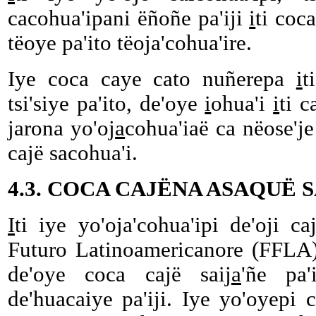
cacohua'ipani ëñoñe pa'iji
i
ti coc
tëoye pa'ito tëoja'cohua'ire.
Iye coca caye cato nuñerepa
i
t
tsi'siye pa'ito, de'oye
i
ohua'i
i
ti c
jarona yo'oj
a
cohua'iaë ca nëose'je 
cajë sacohua'i.
4.3. COCA CAJËNA ASAQUË 
I
ti iye yo'oja'cohua'ipi de'oji 
Futuro Latinoamericanore (FFLA) c
de'oye coca cajë saij
a
'ñe pa'
de'huacaiye pa'iji. Iye yo'oyepi 