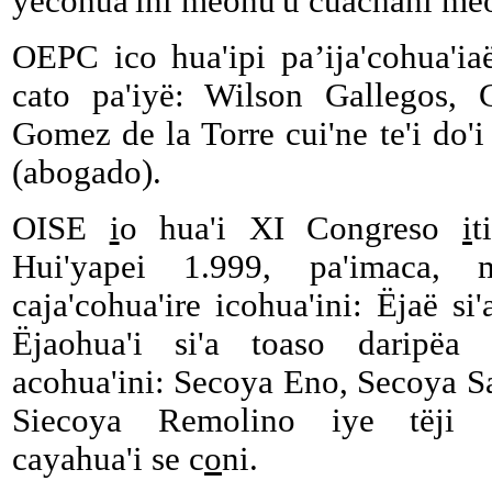
yecohua'ini mëoñu'u cuachani mëo
OEPC ico hua'ipi pa’ija'cohua'ia
cato pa'iyë: Wilson Gallegos, 
Gomez de la Torre cui'ne te'i do'i
(abogado).
OISE
i
o hua'i XI Congreso
i
t
Hui'yapei 1.999, pa'imaca
caja'cohua'ire icohua'ini: Ëjaë si
Ëjaohua'i si'a toaso daripëa 
acohua'ini: Secoya Eno, Secoya S
Siecoya Remolino iye tëji cen
cayahua'i se c
o
ni.