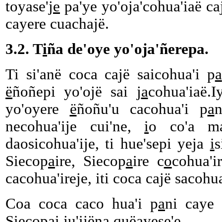
toyase'j
e
pa'ye yo'oja'cohua'iaë c
cayere cuachajë.
3.2. T
i
ña de'oye yo'oja'ñerepa.
Ti si'anë coca cajë saicohua'i p
a
ë
ñoñepi yo'ojë sai j
a
cohua'iaë.I
yo'oyere
ë
ñoñu'u cacohua'i p
a
necohua'ije cui'ne,
i
o co'a ma
daosicohua'ije, ti hue'sepi yeja
i
s
Siecop
a
ire, Siecop
a
ire c
o
cohua'i
cacohua'ireje, iti coca cajë sacohua'
Coa coca caco hua'i p
a
ni caye 
Siecop
a
i ju'ijëna quëayese'e.