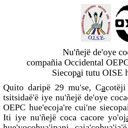
Nu'ñejë de'oye co
compañia Occidental OEPC 
Siecop
a
i tutu OISE 
Quito daripë 29 mu'se, C
a
cotëj
tsitsidaë'ë iye nu'ñejë de'oye co
OEPC hue'ecoja're cui'ne siecopa
Iti iye nu'ñejë coca cacore yo'oj
hue'yocohua'ip
a
ni caj
a'
cohua'ia'