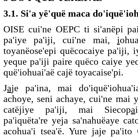
3.1. Si'a yë'quë maca do'iquë'io
OISE cui'ne OEPC ti si'anëpi pa
pa'iye pa'iji, cui'ne mai,
i
ohua
toyanëose'epi quëcocaiye pa'iji, 
yeque pa'iji paire quëco caiye yeq
quë'iohuai'aë cajë toyacaise'pi.
J
a
je pa'ina, mai do'iquë'iohua'
achoye, seni achaye, cui'ne mai 
catëjiye pa'iji, mai Siecop
a
pa'iquëta're yeja sa'nahuëaye cato
acohua'i tsea'ë. Yure jaje pa'i