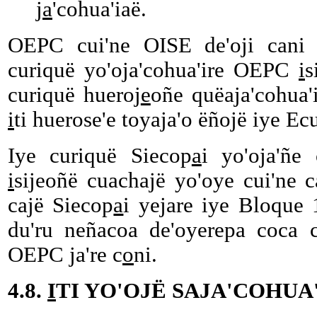
j
a
'cohua'iaë.
OEPC cui'ne OISE de'oji cani
curiquë yo'oja'cohua'ire OEPC
i
s
curiquë hueroj
e
oñe quëaja'cohua'
i
ti huerose'e toyaja'o ëñojë iye Ec
Iye curiquë Siecop
a
i yo'oja'ñe
i
sijeoñë cuachajë yo'oye cui'ne 
cajë Siecop
a
i yejare iye Bloque 
du'ru neñacoa de'oyerepa coca 
OEPC ja're c
o
ni.
4.8.
I
TI YO'OJË SAJA'COHUA'