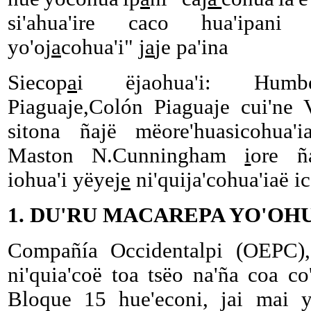
si'ahua'ire caco hua'ipani h
yo'oj
a
cohua'i" j
a
je pa'ina
Siecop
a
i ëjaohua'i: Humber
Piaguaje,Colón Piaguaje cui'ne 
sitona ñajë mëore'huasicohua'
Maston N.Cunningham
i
ore ñ
iohua'i yëyej
e
ni'quija'cohua'iaë ic
1. DU'RU MACAREPA YO'OH
Compañía Occidentalpi (OEPC), 
ni'quia'coë toa tsëo na'ña coa co
Bloque 15 hue'econi, jai mai y