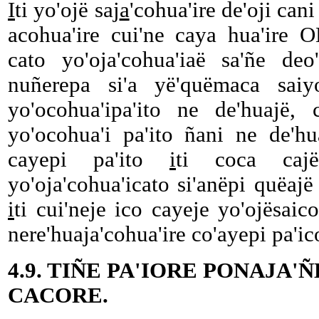
I
ti yo'ojë saj
a
'cohua'ire de'oji ca
acohua'ire cui'ne caya hua'ire 
cato yo'oja'cohua'iaë sa'ñe deo
nuñerepa si'a yë'quëmaca saiy
yo'ocohua'ipa'ito ne de'huajë, 
yo'ocohua'i pa'ito ñani ne de'h
cayepi pa'ito
i
ti coca caj
yo'oja'cohua'icato si'anëpi quëajë
i
ti cui'neje ico cayeje yo'ojësaic
nere'huaja'cohua'ire co'ayepi pa'ico
4.9. TIÑE PA'IORE PONAJA'
CACORE.