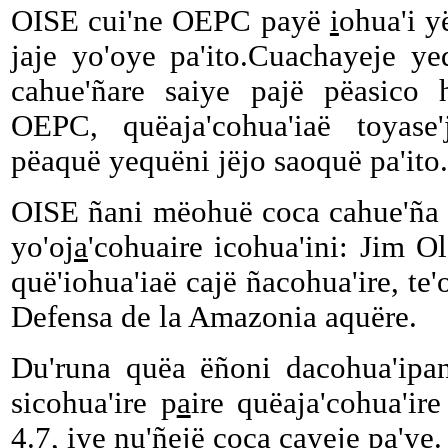
OISE cui'ne OEPC payë
i
ohua'i 
jaje yo'oye pa'ito.Cuachayeje y
cahue'ñare saiye pajë pëasico 
OEPC, quëaja'cohua'iaë toyase'
pëaquë yequëni jëjo saoquë pa'ito.
OISE ñani mëohuë coca cahue'ña d
yo'oj
a
'cohuaire icohua'ini: Jim O
quë'iohua'iaë cajë ñacohua'ire, te'
Defensa de la Amazonia aquëre.
Du'runa quëa ëñoni dacohua'ipan
sicohua'ire p
a
ire quëaja'cohua'ire
4.7, iye nu'ñejë coca cayej
e
pa'ye.