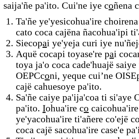
saija'ñe pa'ito. Cui'ne iye c
o
ñena c
Ta'ñe ye'yesicohua'ire choirena 
cato coca cajëna ñacohua'ipi ti'
Siecop
a
i ye'yeja curi iye nu'ñe
Aquë cocapi toyase're p
a
i coca
toya ja'o coca cade'huajë saiye
OEPCc
o
ni, yeque cui’ne OISEp
cajë cahuesoye pa'ito.
Sa'ñe caiye pa'ija'coa ti si'aye
pa'ito.
I
ohua'ire c
o
caicohua'ire
ye'yacohua'ire ti'añere co'ejë c
coca cajë sacohua'ire case'e pa'i