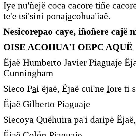
Iye nu'ñejë coca cacore tiñe caco
te'e tsi'sini ponaj
a
cohua'iaë.
Nesicorepao caye, iñoñere cajë ni
OISE ACOHUA'I OEPC AQUË
Ëjaë Humberto Javier Piaguaje Ëj
Cunningham
Sieco P
a
i ëjaë, Ëjaë cui'ne
I
ore ti 
Ëjaë Gilberto Piaguaje
Siecoya Quëhuira pa'i daripë Ëjaë,
Ëjaë Colón Piaguaje,