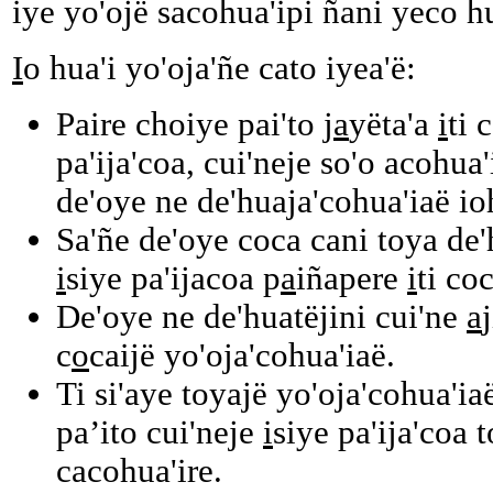
iye yo'ojë sacohua'ipi ñani yeco h
I
o hua'i yo'oja'ñe cato iyea'ë:
Paire choiye pai'to j
a
yëta'a
i
ti 
pa'ija'coa, cui'neje so'o acohua
de'oye ne de'huaja'cohua'iaë ioh
Sa'ñe de'oye coca cani toya de'
i
siye pa'ijacoa p
a
iñapere
i
ti co
De'oye ne de'huatëjini cui'ne
a
c
o
caijë yo'oja'cohua'iaë.
Ti si'aye toyajë yo'oja'cohua'iaë
pa’ito cui'neje
i
siye pa'ija'coa 
cacohua'ire.